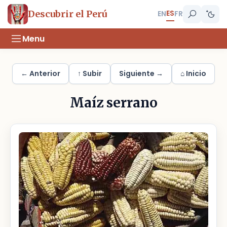
ES
Descubrir el Perú
EN
FR
Menu
← Anterior
↑ Subir
Siguiente →
⌂ Inicio
Maíz serrano