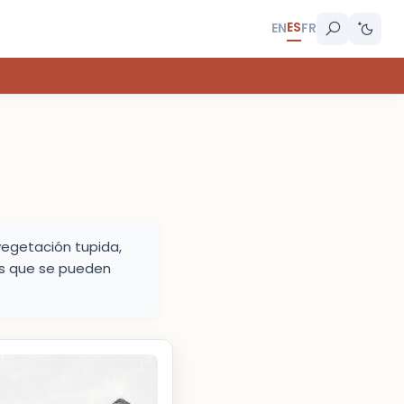
ES
EN
FR
vegetación tupida,
jes que se pueden