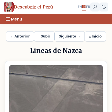
ES
Descubrir el Perú
EN
FR
Menu
← Anterior
↑ Subir
Siguiente →
⌂ Inicio
Lineas de Nazca