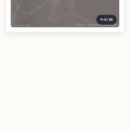
41.9K