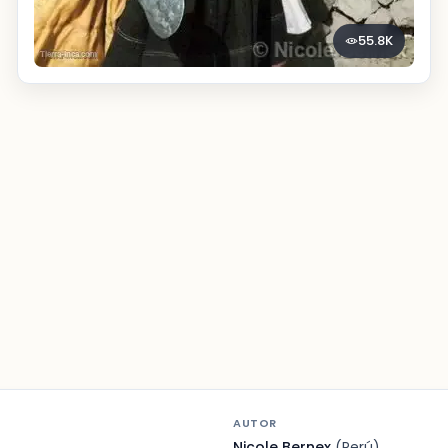
55.8K
AUTOR
Nicole Bernex
(Perú)