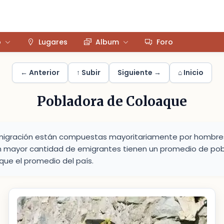
o
Lugares
Album
Foro
← Anterior
↑ Subir
Siguiente →
⌂ Inicio
Pobladora de Coloaque
migración están compuestas mayoritariamente por hombres, 
mayor cantidad de emigrantes tienen un promedio de pob
ue el promedio del país.