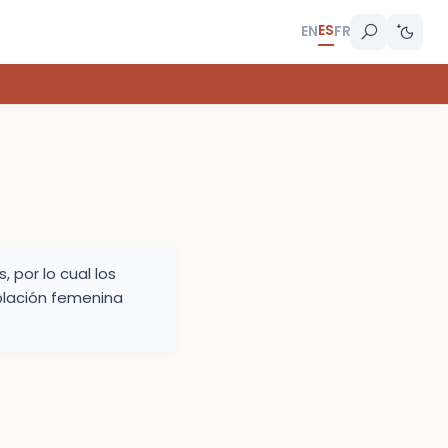
ES
EN
FR
por lo cual los
lación femenina