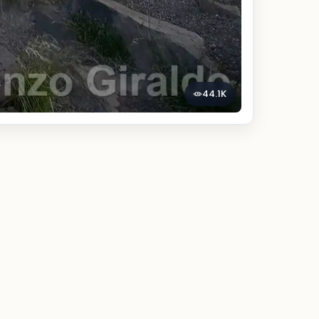
44.1K