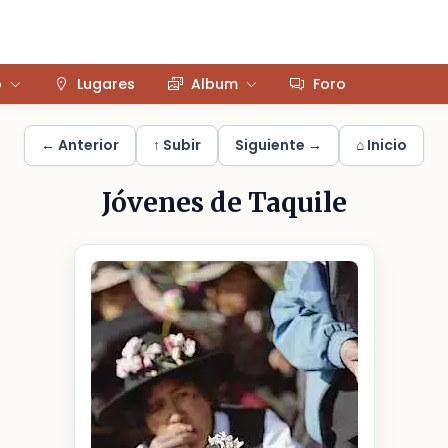
o
Lugares
Album
Foro
← Anterior
↑ Subir
Siguiente →
⌂ Inicio
Jóvenes de Taquile