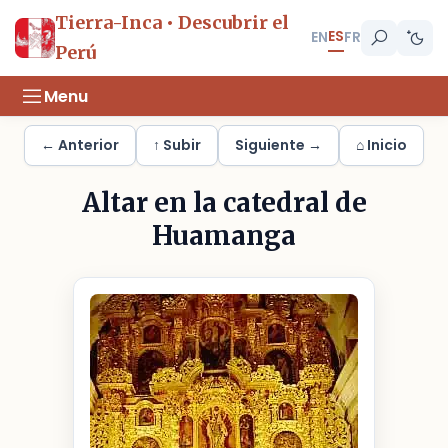
Tierra-Inca • Descubrir el
ES
EN
FR
Perú
Menu
← Anterior
↑ Subir
Siguiente →
⌂ Inicio
Altar en la catedral de
Huamanga