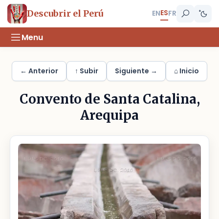
ES
Descubrir el Perú
EN
FR
Menu
← Anterior
↑ Subir
Siguiente →
⌂ Inicio
Convento de Santa Catalina,
Arequipa