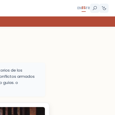
ES
EN
FR
orios de los
onflictos armados
 guías. o