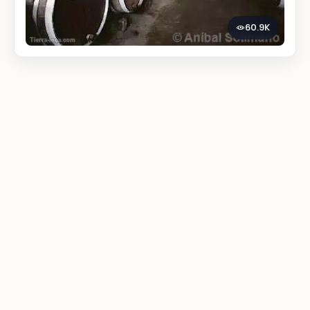
60.9K