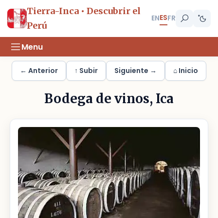
Tierra-Inca • Descubrir el
ES
EN
FR
Perú
Menu
← Anterior
↑ Subir
Siguiente →
⌂ Inicio
Bodega de vinos, Ica