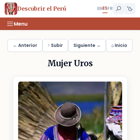
ES
Descubrir el Perú
EN
FR
Menu
← Anterior
↑ Subir
Siguiente →
⌂ Inicio
Mujer Uros