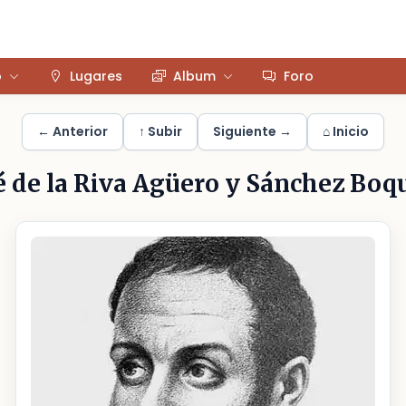
o
Lugares
Album
Foro
← Anterior
↑ Subir
Siguiente →
⌂ Inicio
é de la Riva Agüero y Sánchez Boq