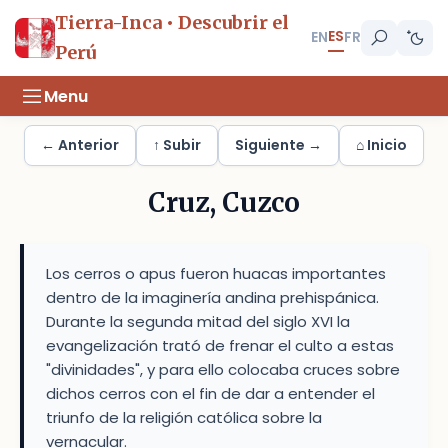
Tierra-Inca • Descubrir el
ES
EN
FR
Perú
Menu
← Anterior
↑ Subir
Siguiente →
⌂ Inicio
Cruz, Cuzco
Los cerros o apus fueron huacas importantes
dentro de la imaginería andina prehispánica.
Durante la segunda mitad del siglo XVI la
evangelización trató de frenar el culto a estas
"divinidades", y para ello colocaba cruces sobre
dichos cerros con el fin de dar a entender el
triunfo de la religión católica sobre la
vernacular.