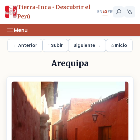
Tierra-Inca • Descubrir el
ES
EN
FR
Perú
Menu
← Anterior
↑ Subir
Siguiente →
⌂ Inicio
Arequipa