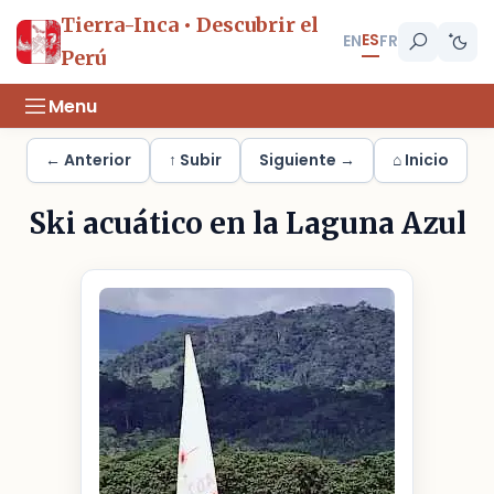
Tierra-Inca • Descubrir el
ES
EN
FR
Perú
Menu
← Anterior
↑ Subir
Siguiente →
⌂ Inicio
Ski acuático en la Laguna Azul