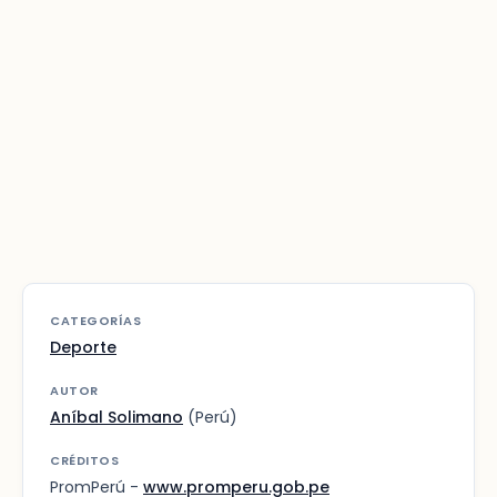
CATEGORÍAS
Deporte
AUTOR
Aníbal Solimano
(Perú)
CRÉDITOS
PromPerú -
www.promperu.gob.pe