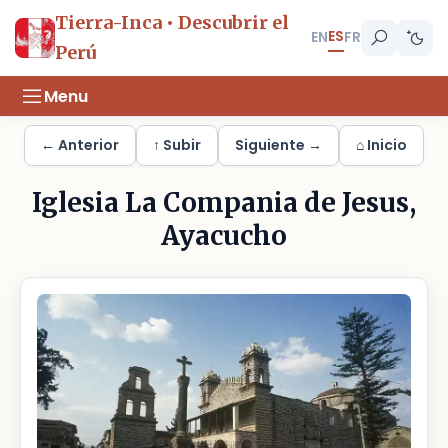
Tierra-Inca • Descubrir el
ES
EN
FR
Perú
Menu
← Anterior
↑ Subir
Siguiente →
⌂ Inicio
Iglesia La Compania de Jesus,
Ayacucho