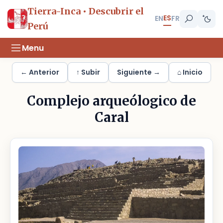
Tierra-Inca • Descubrir el
ES
EN
FR
Perú
Menu
← Anterior
↑ Subir
Siguiente →
⌂ Inicio
Complejo arqueólogico de
Caral