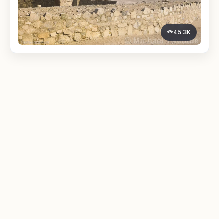
45.3K