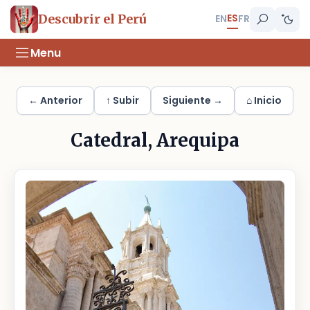
ES
Descubrir el Perú
EN
FR
Menu
← Anterior
↑ Subir
Siguiente →
⌂ Inicio
Catedral, Arequipa