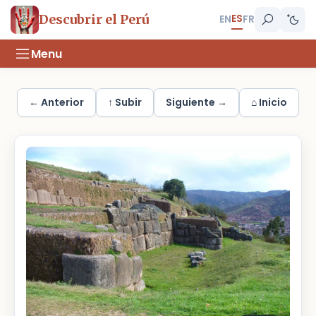
ES
Descubrir el Perú
EN
FR
Menu
← Anterior
↑ Subir
Siguiente →
⌂ Inicio