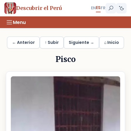
ES
Descubrir el Perú
EN
FR
Menu
← Anterior
↑ Subir
Siguiente →
⌂ Inicio
Pisco