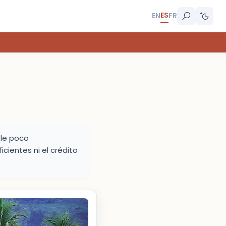
ES
EN
FR
ble poco
cientes ni el crédito