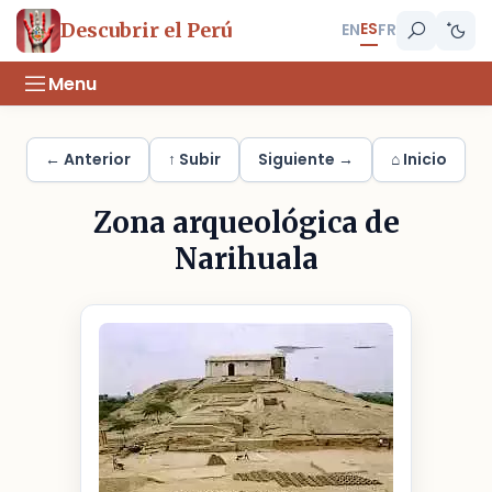
ES
Descubrir el Perú
EN
FR
Menu
← Anterior
↑ Subir
Siguiente →
⌂ Inicio
Zona arqueológica de
Narihuala