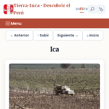
Tierra-Inca • Descubrir el
ES
EN
FR
Perú
Menu
← Anterior
↑ Subir
Siguiente →
⌂ Inicio
Ica