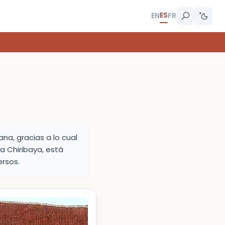
ES
EN
FR
na, gracias a lo cual
a Chiribaya, está
ersos.