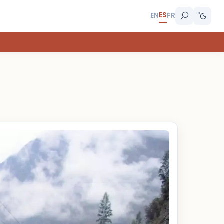
ES
EN
FR