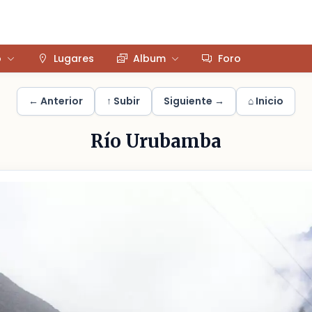
o
Lugares
Album
Foro
← Anterior
↑ Subir
Siguiente →
⌂ Inicio
Río Urubamba