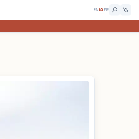
ES
EN
FR