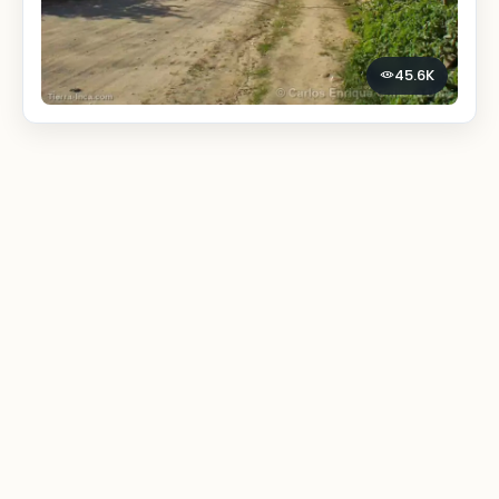
45.6K