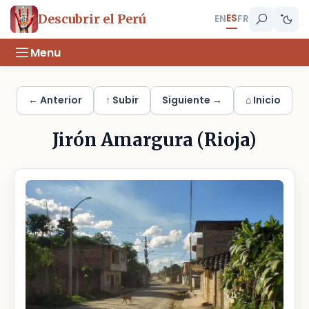
ES
Descubrir el Perú
EN
FR
Menu
← Anterior
↑ Subir
Siguiente →
⌂ Inicio
Jirón Amargura (Rioja)