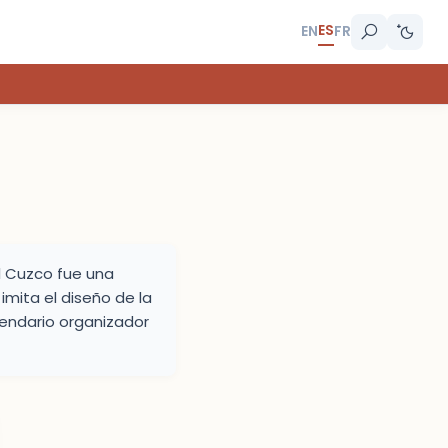
ES
EN
FR
l Cuzco fue una
mita el diseño de la
gendario organizador