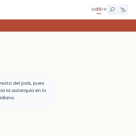
ES
EN
FR
resto del país, pues
ia la autarquía en lo
idiana.