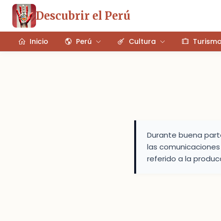
Descubrir el Perú
Inicio
Perú
Cultura
Turism
Durante buena parte 
las comunicaciones h
referido a la produc