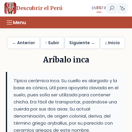
ES
Descubrir el Perú
EN
FR
Menu
← Anterior
↑ Subir
Siguiente →
⌂ Inicio
Aríbalo inca
Típica cerámica inca. Su cuello es alargado y la
base es cónica, útil para apoyarla clavada en el
suelo, pues solía ser utilizada para contener
chicha. Era fácil de transportar, pasándose una
cuerda por sus dos asas. Su actual
denominación, de origen colonial, deriva, del
término griego aryballus, por su parecido con
ceramios griegos de este nombre.