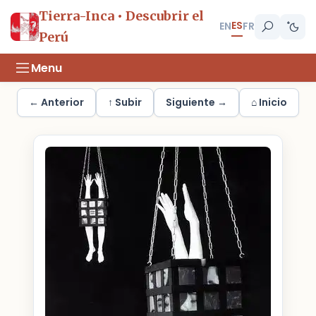
Tierra-Inca • Descubrir el
ES
EN
FR
Perú
Menu
← Anterior
↑ Subir
Siguiente →
⌂ Inicio