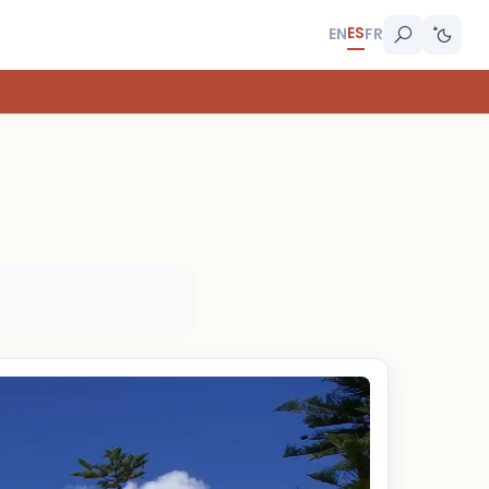
ES
EN
FR