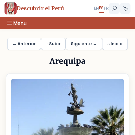
ES
Descubrir el Perú
EN
FR
Menu
← Anterior
↑ Subir
Siguiente →
⌂ Inicio
Arequipa