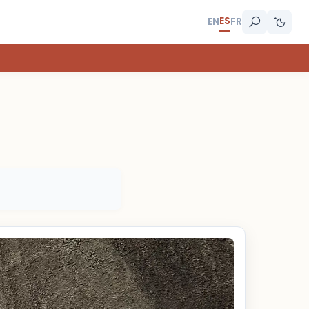
ES
EN
FR