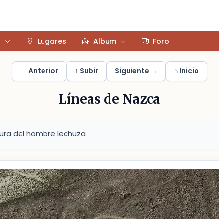
o
Lugares
Album
Foro
← Anterior
↑ Subir
Siguiente →
⌂ Inicio
Líneas de Nazca
gura del hombre lechuza