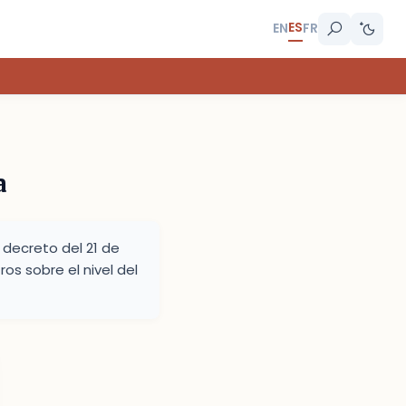
ES
EN
FR
a
 decreto del 21 de
os sobre el nivel del