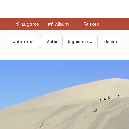
o
Lugares
Album
Foro
← Anterior
↑ Subir
Siguiente →
⌂ Inicio