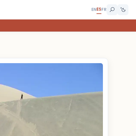
ES
EN
FR