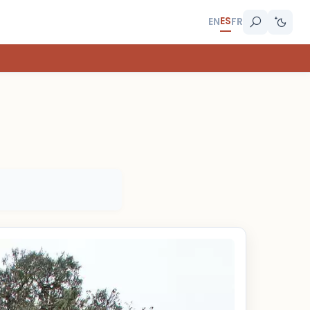
ES
EN
FR