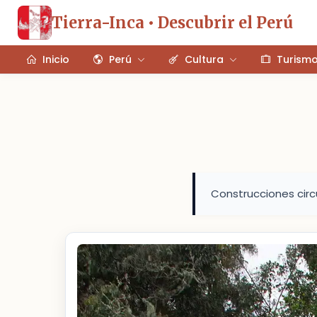
Tierra-Inca • Descubrir el Perú
Inicio
Perú
Cultura
Turism
Construcciones circu