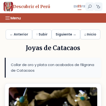
ES
Descubrir el Perú
EN
FR
Menu
← Anterior
↑ Subir
Siguiente →
⌂ Inicio
Joyas de Catacaos
Collar de oro y plata con acabados de filigrana
de Catacaos