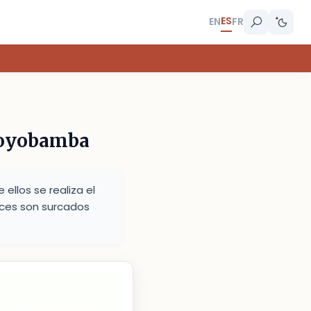
ES
EN
FR
 Moyobamba
 ellos se realiza el
eces son surcados