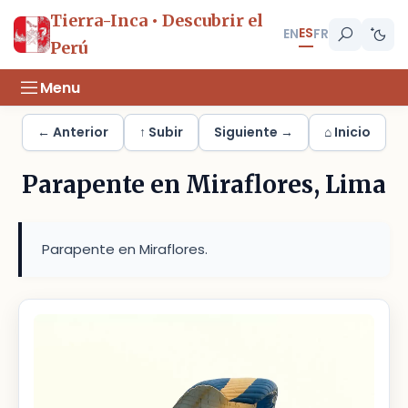
Tierra-Inca • Descubrir el
ES
EN
FR
Perú
Menu
← Anterior
↑ Subir
Siguiente →
⌂ Inicio
Parapente en Miraflores, Lima
Parapente en Miraflores.