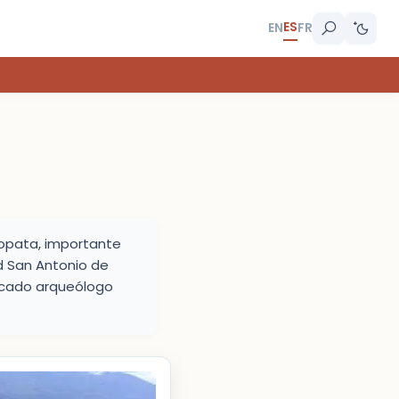
ES
EN
FR
hopata, importante
d San Antonio de
acado arqueólogo