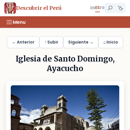
ES
Descubrir el Perú
EN
FR
Menu
← Anterior
↑ Subir
Siguiente →
⌂ Inicio
Iglesia de Santo Domingo,
Ayacucho