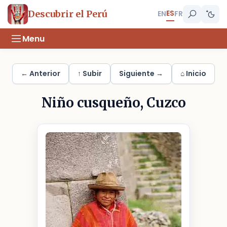
ES
Descubrir el Perú
EN
FR
Menu
← Anterior
↑ Subir
Siguiente →
⌂ Inicio
Niño cusqueño, Cuzco