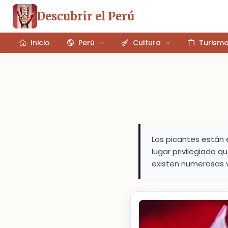
Descubrir el Perú
Inicio
Perú
Cultura
Turism
Los picantes están e
lugar privilegiado q
existen numerosas 