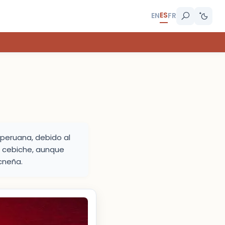
ES
EN
FR
 peruana, debido al
el cebiche, aunque
cneña.