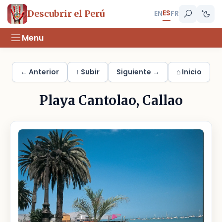
ES
Descubrir el Perú
EN
FR
Menu
← Anterior
↑ Subir
Siguiente →
⌂ Inicio
Playa Cantolao, Callao