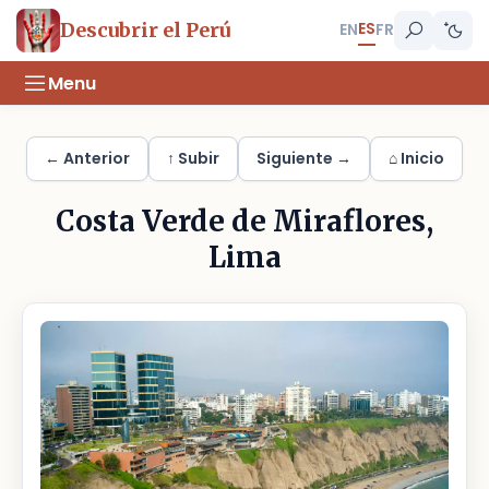
ES
Descubrir el Perú
EN
FR
Menu
← Anterior
↑ Subir
Siguiente →
⌂ Inicio
Costa Verde de Miraflores,
Lima