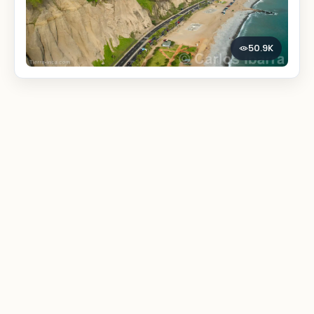
50.9K