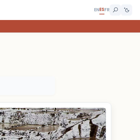
ES
EN
FR