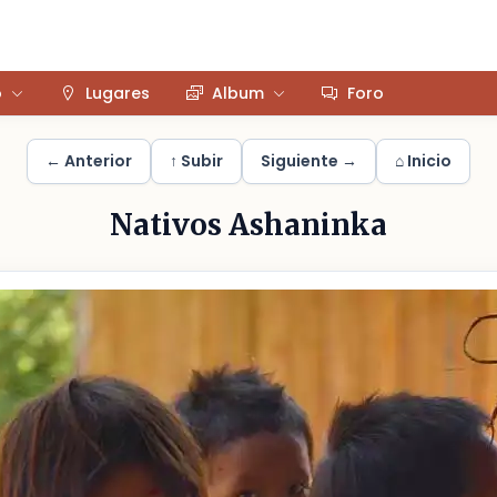
o
Lugares
Album
Foro
← Anterior
↑ Subir
Siguiente →
⌂ Inicio
Nativos Ashaninka