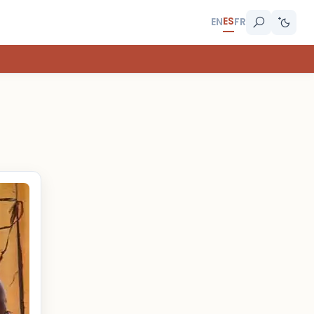
ES
EN
FR