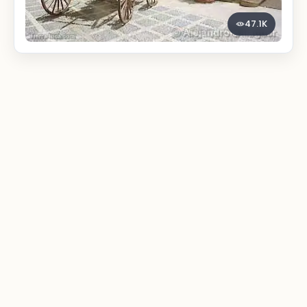
47.1K