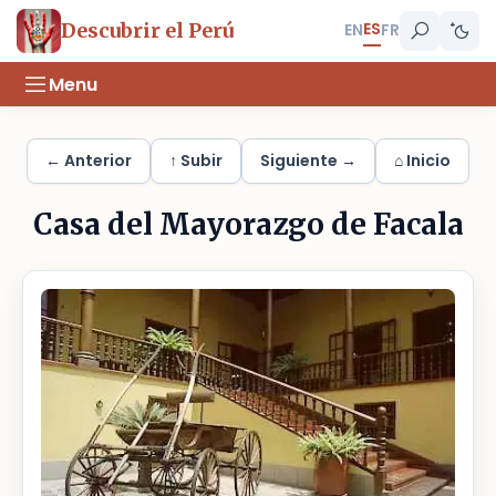
ES
Descubrir el Perú
EN
FR
Menu
← Anterior
↑ Subir
Siguiente →
⌂ Inicio
Casa del Mayorazgo de Facala