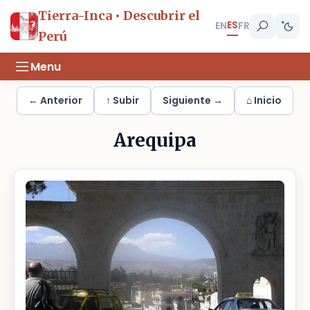
Tierra-Inca • Descubrir el
ES
EN
FR
Perú
Menu
← Anterior
↑ Subir
Siguiente →
⌂ Inicio
Arequipa